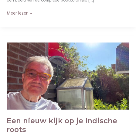
een beeld van de complexe postkoloniale […]
Meer lezen »
Een
nieuw
kijk
op
je
Indische
roots
Een nieuw kijk op je Indische
roots