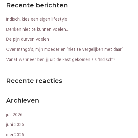
e
Recente berichten
k
n
Indisch, kies een eigen lifestyle
a
Denken niet te kunnen voelen…
a
De pijn durven voelen
r
Over mango’s, mijn moeder en ‘niet te vergelijken met daar’.
:
Vanaf wanneer ben jij uit de kast gekomen als ‘Indisch’?
Recente reacties
Archieven
juli 2026
juni 2026
mei 2026