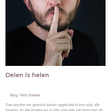
Delen
is
helen
Delen is helen
Blog
/
Rick Shamier
‘Dan werden we gewoon buiten opgesteld in een rijtje, alle
jongens, en dan kregen we er één voor één van langs met de