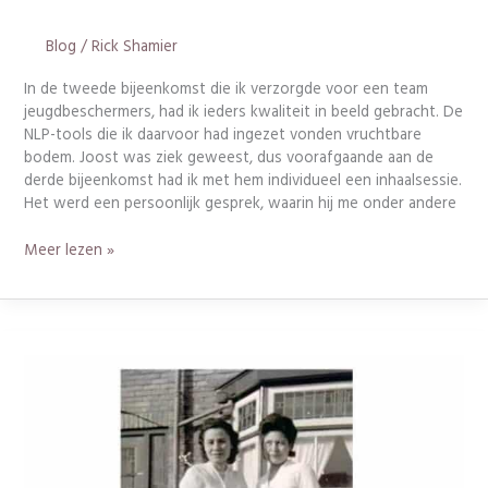
Blog
/
Rick Shamier
In de tweede bijeenkomst die ik verzorgde voor een team
jeugdbeschermers, had ik ieders kwaliteit in beeld gebracht. De
NLP-tools die ik daarvoor had ingezet vonden vruchtbare
bodem. Joost was ziek geweest, dus voorafgaande aan de
derde bijeenkomst had ik met hem individueel een inhaalsessie.
Het werd een persoonlijk gesprek, waarin hij me onder andere
Meer lezen »
Kasian….
is
in
de
war
zij!