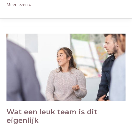
Meer lezen »
Wat
een
leuk
team
is
dit
eigenlijk
Wat een leuk team is dit
eigenlijk