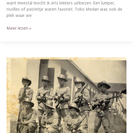
want meestal mocht ik iets lekkers uitkiezen. Een lumper,
risolles of pasteitje waren favoriet. Toko Medan was ook de
plek waar we
Meer lezen »
Geheim
zat
in
een
dun
boekje