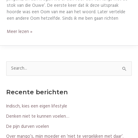
stok van die Ouwe’. De eerste keer dat ik deze uitspraak
hoorde was een Oom van me aan het woord. Later vertelde
een andere Oom hetzelfde. Sinds ik me ben gaan richten
Meer lezen »
Z
o
e
Recente berichten
k
n
Indisch, kies een eigen lifestyle
a
Denken niet te kunnen voelen…
a
De pijn durven voelen
r
Over mango’s, mijn moeder en ‘niet te vergelijken met daar’.