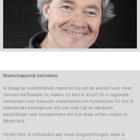
Maatschappelijk betrokken
Ik draag op verschillende manieren bij om de wereld voor meer
mensen leefbaarder te maken. Zo ben ik actief lid in regionale
netwerken voor bewuste ondernemers en humanisten. En stel ik
maandelijks belangeloos iets van mijn tijd en aandacht
beschikbaar voor nieuwkomers die hun draai willen vinden in
Nederland.
Verder ben ik verbonden aan twee zorginstellingen, waar ik