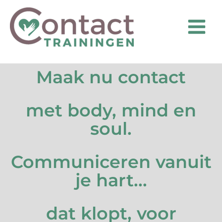
Ga
naar
de
inhoud
Maak nu contact
met body, mind en
soul.
Communiceren vanuit
je hart...
dat klopt, voor