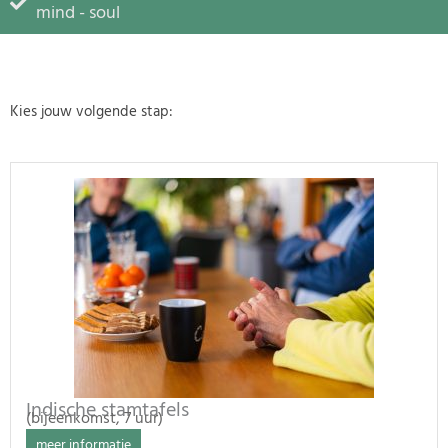
mind - soul
Kies jouw volgende stap:
Indische stamtafels
(bijeenkomst, 7 uur)
meer informatie