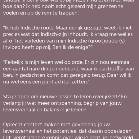
vinden. Ik denk ook wel es bij mezelf: nu even niet. Maar
hoe dan? Ik heb nooit echt geleerd mijn grenzen te
voelen en op de rem te trappen.’
“Ik heb Indische roots. Maar eerlijk gezegd, weet ik niet
precies wat dat Indisch-zijn inhoudt. Ik vraag me wel es
af of het verleden van mijn Indische (groot)ouder(s)
invloed heeft op mij. Ben ik de enige?”
“Feitelijk is mijn leven wel op orde. Er zijn nou eenmaal
een aantal nare dingen gebeurd, waar ik slachtoffer van
ben. In gedachten komt dat geregeld terug. Daar wil ik
nu wel eens een punt achter zetten.”
Sta je open om nieuwe lessen te leren over jezelf? En
verlang
jij wat meer ontspanning, begrip van jouw
levensverhaal en balans in je leven?
Oprecht contact maken met gevoelens, jouw
levensverhaal en het potentieel dat daarin opgeslagen
ligt, vergt heldere kennis over wie je bent, je leefwereld