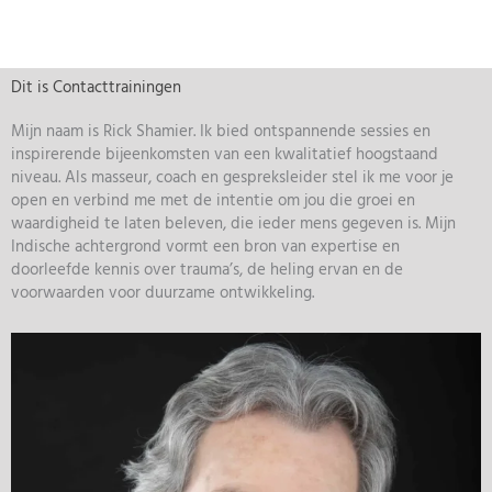
Dit is Contacttrainingen
Mijn naam is Rick Shamier. Ik bied ontspannende sessies en
inspirerende bijeenkomsten van een kwalitatief hoogstaand
niveau.
Als masseur, coach en gespreksleider stel ik me voor je
open en verbind me met de intentie om jou die groei en
waardigheid te laten beleven, die ieder mens gegeven is. Mijn
Indische achtergrond vormt een bron van expertise en
doorleefde kennis over trauma’s, de heling ervan en de
voorwaarden voor duurzame ontwikkeling.