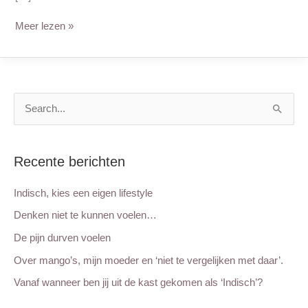
Meer lezen »
Z
o
e
Recente berichten
k
n
Indisch, kies een eigen lifestyle
a
Denken niet te kunnen voelen…
a
De pijn durven voelen
r
Over mango’s, mijn moeder en ‘niet te vergelijken met daar’.
:
Vanaf wanneer ben jij uit de kast gekomen als ‘Indisch’?