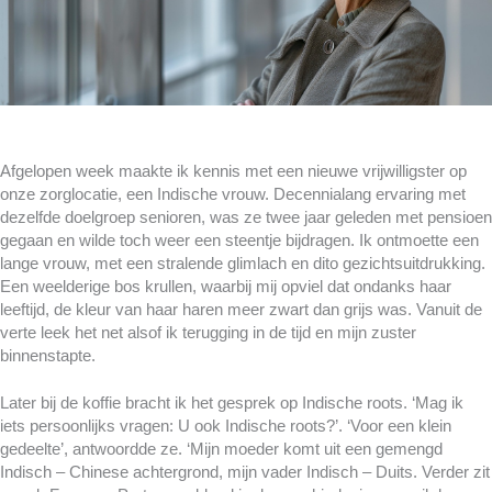
Afgelopen week maakte ik kennis met een nieuwe vrijwilligster op
onze zorglocatie, een Indische vrouw. Decennialang ervaring met
dezelfde doelgroep senioren, was ze twee jaar geleden met pensioen
gegaan en wilde toch weer een steentje bijdragen. Ik ontmoette een
lange vrouw, met een stralende glimlach en dito gezichtsuitdrukking.
Een weelderige bos krullen, waarbij mij opviel dat ondanks haar
leeftijd, de kleur van haar haren meer zwart dan grijs was. Vanuit de
verte leek het net alsof ik terugging in de tijd en mijn zuster
binnenstapte.
Later bij de koffie bracht ik het gesprek op Indische roots. ‘Mag ik
iets persoonlijks vragen: U ook Indische roots?’. ‘Voor een klein
gedeelte’, antwoordde ze. ‘Mijn moeder komt uit een gemengd
Indisch – Chinese achtergrond, mijn vader Indisch – Duits. Verder zit