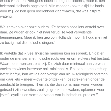
er ook Frans en Portugees bloed in de geschiedenis, maar ik ben
helemaal Hollands opgevoed. Mijn moeder kookte altijd Hollands
voor mij. Ze kon geen boerenkool klaarmaken, dat was altijd te
waterig.’
We spraken over onze ouders. ‘Ze hebben nooit iets verteld over
daar. Ze wilden er ook niet naar terug. Te veel vervelende
herinneringen. Maar ik ben gewoon Hollands, hoor, ik houd me niet
zo bezig met die Indische dingen.’
Ik vertelde dat ik veel Indische mensen ken en spreek. En dat er
onder de mensen met Indische roots een enorme diversiteit bestaat.
Waaronder mensen zoals zij. Die zich daar minimaal aan verwant
voelen en wiens interesse ook minimaal is. En toch, soms zelfs op
latere leeftijd, kan wel es een vonkje van nieuwsgierigheid ontstaan
om daar iets – meer – over te ontdekken, bespreken en onder de
aandacht te brengen. Thema’s die dan soms naar voren worden
gebracht zijn kwesties zoals je grenzen bewaken, opkomen voor
jezelf, loyaliteit en soms de vraag ‘wat is Indisch nu precies?’