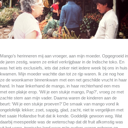
Mango’s herinneren mij aan vroeger, aan mijn moeder. Opgegroeid in
de jaren zestig, waren ze enkel verkrijgbaar in de Indische toko. En
was het iets exclusiefs, iets dat zeker niet iedere week bij ons in huis
kwamen. Mijn moeder wachtte dan tot ze rijp waren. Ik zie nog hoe
ze de woonkamer binnenkwam met een net geschilde vrucht in haar
hand. In haar linkerhand de mango, in haar rechterhand een mes
met een plakje erop. ‘Wil je een stukje mango, Pap?’, vroeg ze met
zachte stem aan mijn vader. Daarna waren de kinderen aan de
beurt: ‘Wil je een stukje proeven?’ De smaak van mango vond ik
ongelofelijk lekker; zoet, sappig, glad, zacht, niet te vergelijken met
het saaie Hollandse fruit dat ik kende. Goddelijk gewoon weg. Wat
daarbij meespeelde was de wetenschap dat dit fruit afkomstig was