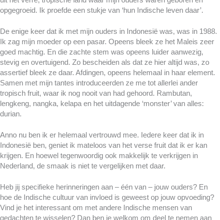
uit het verre, tropische land waar mijn ouders waren geboren en
opgegroeid. Ik proefde een stukje van ‘hun Indische leven daar’.
De enige keer dat ik met mijn ouders in Indonesië was, was in 1988.
Ik zag mijn moeder op een pasar. Opeens bleek ze het Maleis zeer
goed machtig. En die zachte stem was opeens luider aanwezig,
stevig en overtuigend. Zo bescheiden als dat ze hier altijd was, zo
assertief bleek ze daar. Afdingen, opeens helemaal in haar element.
Samen met mijn tantes introduceerden ze me tot allerlei ander
tropisch fruit, waar ik nog nooit van had gehoord. Rambutan,
lengkeng, nangka, kelapa en het uitdagende ‘monster’ van alles:
durian.
Anno nu ben ik er helemaal vertrouwd mee. Iedere keer dat ik in
Indonesië ben, geniet ik mateloos van het verse fruit dat ik er kan
krijgen. En hoewel tegenwoordig ook makkelijk te verkrijgen in
Nederland, de smaak is niet te vergelijken met daar.
Heb jij specifieke herinneringen aan – één van – jouw ouders? En
hoe de Indische cultuur van invloed is geweest op jouw opvoeding?
Vind je het interessant om met andere Indische mensen van
gedachten te wisselen? Dan ben je welkom om deel te nemen aan