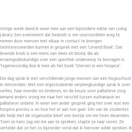
Vorige week deed ik weer mee aan een bijzondere editie van Living
Library. Een evenement dat bedoelt is om vooroordelen weg te
nemen door mensen met elkaar in contact te brengen.
Geïnteresseerden kunnen in gesprek met een ‘Levend Boek’. Dat
levende boek is een mens van vlees en bloed, die als
ervaringsdeskundige over een specifiek onderwerp te bevragen is.
Tegenwoordig doe ik mee als het boek ‘Sterven in een hospice’.
Die dag sprak ik met verschillende jonge mensen van een hogeschool
in Amsterdam. Met een afgestudeerde verpleegkundige sprak ik over
verlies, haar moeder en kinderen, en de keuze voor palliatieve zorg.
Iemand anders vroeg me naar het verschil tussen euthanasie en
palliatieve sedatie. In weer een ander gesprek ging het over wat een
hospice precies is en hoe het er aan toe gaat. Eén van de studentes
die hielp met de organisatie bleef een beetje om me heen dwarrelen.
Toen ze kans zag om me aan te spreken, stapte ze naar voren. Ze
vertelde dat ze het zo bijzonder vond dat ik hierover wilde spreken. Ik