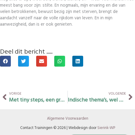
meest bang voor zijn: stilte. En nogmaals, mijn ervaring en die van
velen betrokkenen, bewust bezig zijn met sterven, brengt de
aandacht vanzelf naar de volle rijkdom van leven. En in mijn
aanwezigheid, dan is er ook genieten.
Deel dit bericht .....
Vorige
Vo
VORIGE
VOLGENDE
Met tiny steps, een grotere impact
Indische thema’s, wel of niet van jezelf?
Algemene Voorwaarden
Contact Trainingen © 2026 | Webdesign door
Sierink-WP