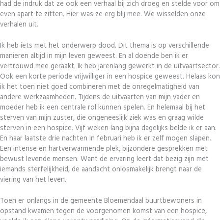
had de indruk dat ze ook een verhaal bij zich droeg en stelde voor om
even apart te zitten. Hier was ze erg blij mee. We wisselden onze
verhalen uit.
Ik heb iets met het onderwerp dood. Dit thema is op verschillende
manieren altijd in mijn leven geweest. En al doende ben ik er
vertrouwd mee geraakt. Ik heb jarenlang gewerkt in de uitvaartsector.
Ook een korte periode vrijwilliger in een hospice geweest. Helaas kon
ik het toen niet goed combineren met de onregelmatigheid van
andere werkzaamheden. Tijdens de uitvaarten van mijn vader en
moeder heb ik een centrale rol kunnen spelen. En helemaal bij het
sterven van mijn zuster, die ongeneeslijk ziek was en graag wilde
sterven in een hospice. Vijf weken lang bijna dagelijks belde ik er aan.
En haar laatste drie nachten in februari heb ik er zelf mogen slapen.
Een intense en hartverwarmende plek, bijzondere gesprekken met
bewust levende mensen. Want de ervaring leert dat bezig zijn met
iemands sterfelijkheid, de aandacht onlosmakelijk brengt naar de
viering van het leven.
Toen er onlangs in de gemeente Bloemendaal buurtbewoners in
opstand kwamen tegen de voorgenomen komst van een hospice,