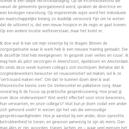
voelde ik een diepe verontwaardiging. Op de informatieavond die
vanuit de gemeente georganiseerd werd, spraken de directrice en
een bevlogen neuroloog. Op inspirerende wijze werd het individuele
en maatschappelijke belang zo duidelijk verwoord. Fijn om te weten
dat de uitkomst is, dat een nieuw hospice in de regio er gaat komen.
Op een andere locatie welteverstaan, maar het komt er.
Ik doe wat ik kan om mijn steentje bij te dragen. Binnen de
zorgorganisatie waar ik werk heb ik een nieuwe training gemaakt. Die
ik dezelfde titel heb meegegeven: ‘in gesprek over verlies en rouw’. Ik
mag hem als pilot verzorgen in Amersfoort, Apeldoorn en Amsterdam.
En sinds deze week kunnen collega’s zich inschrijven. Behalve dat ik
zorgmedewerkers bewuster en rouwsensitief wil maken, wil ik ze
‘vertrouwd maken met’. Om dat te kunnen doen deel ik wat
theoretische kennis over De Verliescirkel en palliatieve zorg. Maar
vooral leg ik de focus op praktische gespreksvoering. Hoe praat jij
over deze onderwerpen? Wat werkt effectief voor onze bewoners,
hun verwanten, en onze collega’s? Wat kun je doen zodat een ander
zich gehoord voelt? In wezen zijn het van die eenvoudige
gespreksvaardigheden. Hoe je aansluit bij een ander, door oprechte
betrokkenheid te tonen, en gewoon aanwezig te zijn als mens. Dan
mag alles er zijn, woorden, tranen, lachen, en – waar veel mensen het