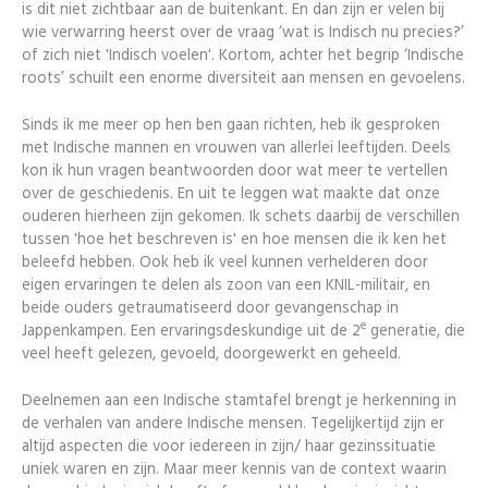
is dit niet zichtbaar aan de buitenkant. En dan zijn er velen bij
wie verwarring heerst over de vraag ‘wat is Indisch nu precies?’
of zich niet 'Indisch voelen'. Kortom, achter het begrip ‘Indische
roots’ schuilt een enorme diversiteit aan mensen en gevoelens.
Sinds ik me meer op hen ben gaan richten, heb ik gesproken
met Indische mannen en vrouwen van allerlei leeftijden. Deels
kon ik hun vragen beantwoorden door wat meer te vertellen
over de geschiedenis. En uit te leggen wat maakte dat onze
ouderen hierheen zijn gekomen. Ik schets daarbij de verschillen
tussen 'hoe het beschreven is' en hoe mensen die ik ken het
beleefd hebben. Ook heb ik veel kunnen verhelderen door
eigen ervaringen te delen als zoon van een KNIL-militair, en
beide ouders getraumatiseerd door gevangenschap in
e
Jappenkampen. Een ervaringsdeskundige uit de 2
generatie, die
veel heeft gelezen, gevoeld, doorgewerkt en geheeld.
Deelnemen aan een Indische stamtafel brengt je herkenning in
de verhalen van andere Indische mensen. Tegelijkertijd zijn er
altijd aspecten die voor iedereen in zijn/ haar gezinssituatie
uniek waren en zijn. Maar meer kennis van de context waarin