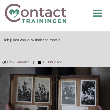
Ga
naar
de
inhoud
Heb jij last van jouw Indische roots?
Rick Shamier
13 juni 2022