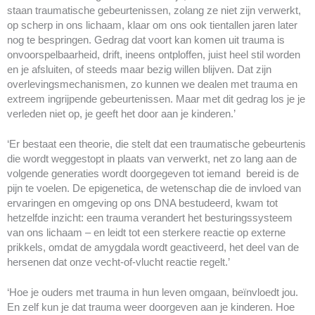
staan traumatische gebeurtenissen, zolang ze niet zijn verwerkt,
op scherp in ons lichaam, klaar om ons ook tientallen jaren later
nog te bespringen. Gedrag dat voort kan komen uit trauma is
onvoorspelbaarheid, drift, ineens ontploffen, juist heel stil worden
en je afsluiten, of steeds maar bezig willen blijven. Dat zijn
overlevingsmechanismen, zo kunnen we dealen met trauma en
extreem ingrijpende gebeurtenissen. Maar met dit gedrag los je je
verleden niet op, je geeft het door aan je kinderen.’
‘Er bestaat een theorie, die stelt dat een traumatische gebeurtenis
die wordt weggestopt in plaats van verwerkt, net zo lang aan de
volgende generaties wordt doorgegeven tot iemand bereid is de
pijn te voelen. De epigenetica, de wetenschap die de invloed van
ervaringen en omgeving op ons DNA bestudeerd, kwam tot
hetzelfde inzicht: een trauma verandert het besturingssysteem
van ons lichaam – en leidt tot een sterkere reactie op externe
prikkels, omdat de amygdala wordt geactiveerd, het deel van de
hersenen dat onze vecht-of-vlucht reactie regelt.’
‘Hoe je ouders met trauma in hun leven omgaan, beïnvloedt jou.
En zelf kun je dat trauma weer doorgeven aan je kinderen. Hoe