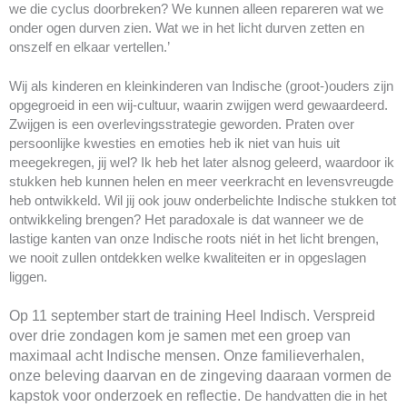
we die cyclus doorbreken? We kunnen alleen repareren wat we
onder ogen durven zien. Wat we in het licht durven zetten en
onszelf en elkaar vertellen.’
Wij als kinderen en kleinkinderen van Indische (groot-)ouders zijn
opgegroeid in een wij-cultuur, waarin zwijgen werd gewaardeerd.
Zwijgen is een overlevingsstrategie geworden. Praten over
persoonlijke kwesties en emoties heb ik niet van huis uit
meegekregen, jij wel? Ik heb het later alsnog geleerd, waardoor ik
stukken heb kunnen helen en meer veerkracht en levensvreugde
heb ontwikkeld. Wil jij ook jouw onderbelichte Indische stukken tot
ontwikkeling brengen?
Het paradoxale is dat wanneer we de
lastige kanten van onze Indische roots niét in het licht brengen,
we nooit zullen ontdekken welke kwaliteiten er in opgeslagen
liggen.
Op 11 september start de training Heel Indisch. Verspreid
over drie zondagen kom je samen met een groep van
maximaal acht Indische mensen. Onze familieverhalen,
onze beleving daarvan en de zingeving daaraan vormen de
kapstok voor onderzoek en reflectie.
De handvatten die in het